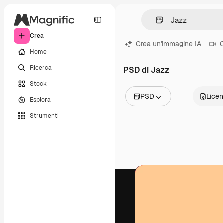
Crea
Crea un'immagine IA
C
Home
Ricerca
PSD di Jazz
Stock
PSD
Lice
Esplora
Tutte le immagini
Strumenti
Vettori
Illustrazioni
Foto
PSD
Modelli
Mockup
Video
Clip video
Motion graphic
Modelli di video
Icone
Modelli 3D
Font