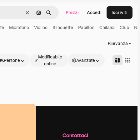
Prezzi
Accedi
Iscriviti
Cancella
Cerca per immagine
Ricerca
fe
Microfono
Violino
Silhouette
Papillon
Chitarra
Club
No
Rilevanza
Modificabile
Persone
Avanzate
online
Azienda
Contattaci