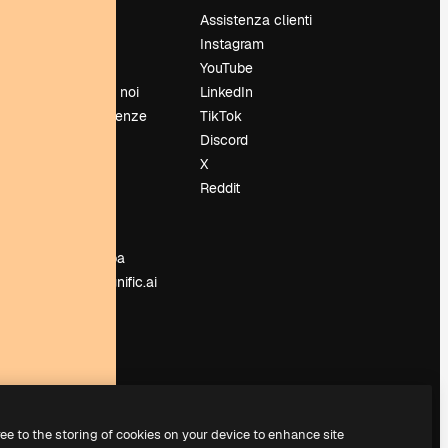
Prezzi
Assistenza clienti
Chi siamo
Instagram
Recensioni
YouTube
Lavora con noi
LinkedIn
Cerca tendenze
TikTok
Blog
Discord
Eventi
X
Slidesgo
Reddit
e
Vendi i tuoi
contenuti
Sala stampa
Cerchi magnific.ai
ree to the storing of cookies on your device to enhance site