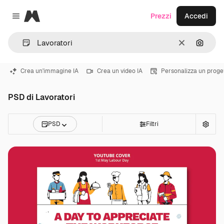
Magnific
Prezzi
Accedi
Close menu
Cancella
Cerca 
Crea un'immagine IA
Crea un video IA
Personalizza un proge
PSD di Lavoratori
PSD
Filtri