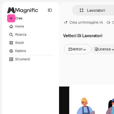
Crea
Crea un'immagine IA
C
Home
Ricerca
Vettori Di Lavoratori
Stock
Vettori
Licenza
Esplora
Tutte le immagini
Strumenti
Vettori
Illustrazioni
Foto
PSD
Modelli
Mockup
Video
Clip video
Motion graphic
Modelli di video
Icone
Modelli 3D
Font