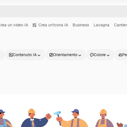
rea un video IA
Crea un'icona IA
Business
Lavagna
Cantie
Contenuto IA
Orientamento
Colore
Pe
Prodotti
Inizia