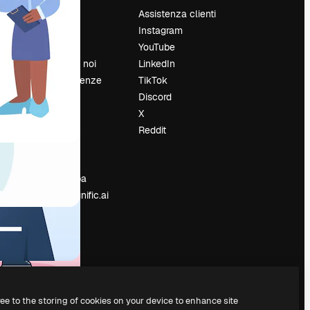
Prezzi
Assistenza clienti
Chi siamo
Instagram
Recensioni
YouTube
Lavora con noi
LinkedIn
Cerca tendenze
TikTok
Blog
Discord
Eventi
X
Slidesgo
Reddit
e
Vendi i tuoi
contenuti
Sala stampa
Cerchi magnific.ai
ree to the storing of cookies on your device to enhance site