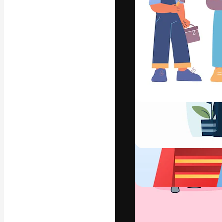
La piattaforma c
migliori lavori. 
creativi, impres
Italiano
Copyright © 2010