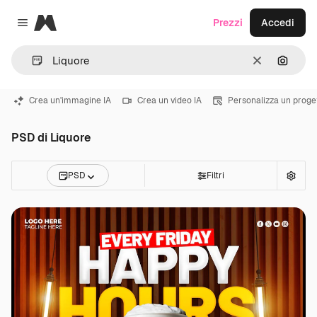
Magnific
Prezzi
Accedi
Close menu
Cancella
Cerca 
Crea un'immagine IA
Crea un video IA
Personalizza un proge
PSD di Liquore
PSD
Filtri