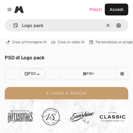
Magnific
Prezzi
Accedi
Close menu
Cancella
Cerca 
Crea un'immagine IA
Crea un video IA
Personalizza un proge
PSD di Logo pack
PSD
Filtri