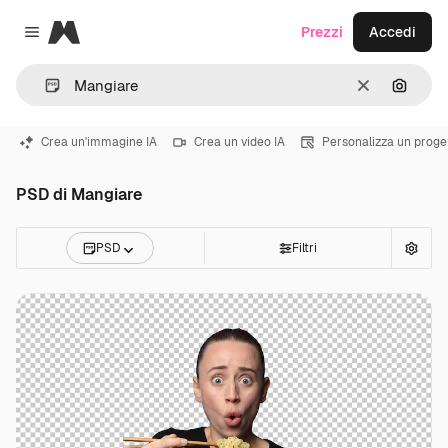
Magnific
Prezzi
Accedi
Close menu
Cancella
Cerca 
Crea un'immagine IA
Crea un video IA
Personalizza un proge
PSD di Mangiare
PSD
Filtri