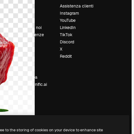
Prezzi
Assistenza clienti
Chi siamo
Instagram
Recensioni
YouTube
Lavora con noi
LinkedIn
Cerca tendenze
TikTok
Blog
Discord
Eventi
X
Slidesgo
Reddit
e
Vendi i tuoi
contenuti
Sala stampa
Cerchi magnific.ai
ree to the storing of cookies on your device to enhance site