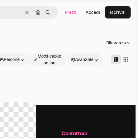
Prezzi
Accedi
Iscriviti
Cancella
Cerca per immagine
Ricerca
Rilevanza
Modificabile
Persone
Avanzate
online
Azienda
Contattaci