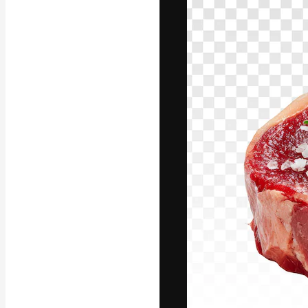
La piattaforma c
migliori lavori. 
creativi, impres
Italiano
Copyright © 2010