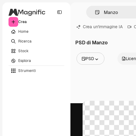
Crea
Crea un'immagine IA
C
Home
Ricerca
PSD di Manzo
Stock
PSD
Lice
Esplora
Tutte le immagini
Strumenti
Vettori
Illustrazioni
Foto
PSD
Modelli
Mockup
Video
Clip video
Motion graphic
Modelli di video
Icone
Modelli 3D
Font