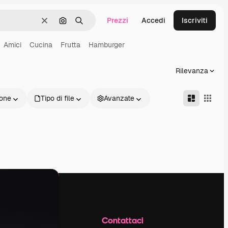
Prezzi
Accedi
Iscriviti
Cancella
Cerca per immagine
Ricerca
Amici
Cucina
Frutta
Hamburger
Rilevanza
one
Tipo di file
Avanzate
Azienda
Contattaci