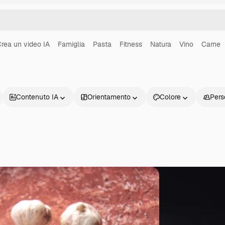
rea un video IA
Famiglia
Pasta
Fitness
Natura
Vino
Carne
Contenuto IA
Orientamento
Colore
Pers
Prodotti
Inizia