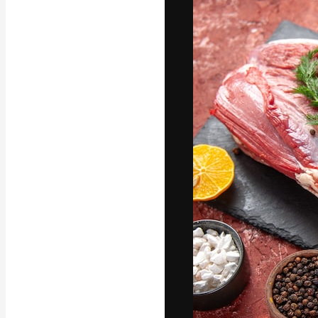
La piattaforma c
migliori lavori. 
creativi, impres
Italiano
Copyright © 2010