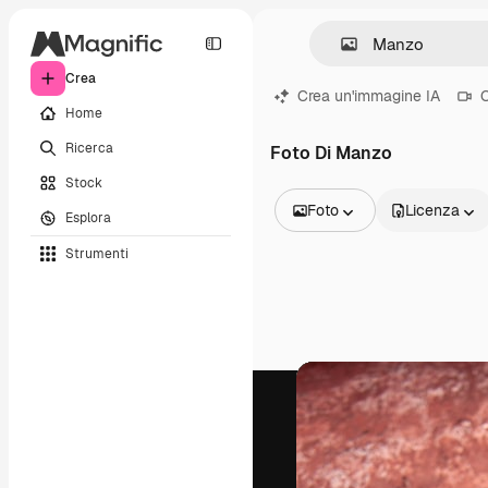
Crea
Crea un'immagine IA
C
Home
Ricerca
Foto Di Manzo
Stock
Foto
Licenza
Esplora
Tutte le immagini
Strumenti
Vettori
Illustrazioni
Foto
PSD
Modelli
Mockup
Video
Clip video
Motion graphic
Modelli di video
Icone
Modelli 3D
Font