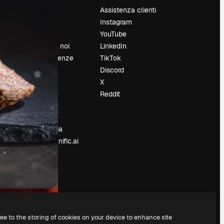
Prezzi
Assistenza clienti
Chi siamo
Instagram
Recensioni
YouTube
Lavora con noi
LinkedIn
Cerca tendenze
TikTok
Blog
Discord
Eventi
X
Slidesgo
Reddit
e
Vendi i tuoi
contenuti
Sala stampa
Cerchi magnific.ai
ree to the storing of cookies on your device to enhance site