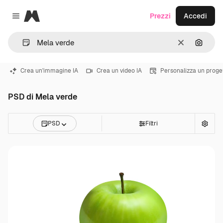
Magnific
Prezzi
Accedi
Close menu
Cancella
Cerca 
Crea un'immagine IA
Crea un video IA
Personalizza un proge
PSD di Mela verde
PSD
Filtri