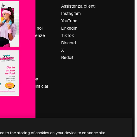
Prezzi
Assistenza clienti
Chi siamo
Instagram
Recensioni
YouTube
Lavora con noi
LinkedIn
Cerca tendenze
TikTok
Blog
Discord
Eventi
X
Slidesgo
Reddit
e
Vendi i tuoi
contenuti
Sala stampa
Cerchi magnific.ai
ree to the storing of cookies on your device to enhance site