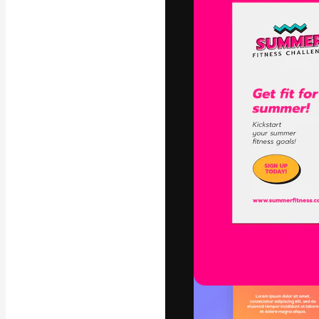
La piattaforma c
migliori lavori. 
creativi, impres
Italiano
Copyright © 2010