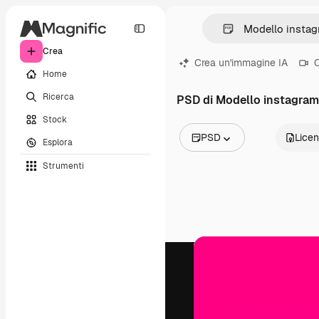
Crea
Crea un'immagine IA
C
Home
Ricerca
PSD di Modello instagram
Stock
PSD
Lice
Esplora
Tutte le immagini
Strumenti
Vettori
Illustrazioni
Foto
PSD
Modelli
Mockup
Video
Clip video
Motion graphic
Modelli di video
Icone
Modelli 3D
Font