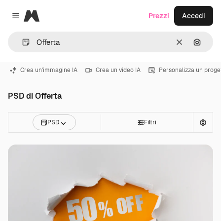
Magnific
Prezzi
Accedi
Close menu
Cancella
Cerca 
Crea un'immagine IA
Crea un video IA
Personalizza un proge
PSD di Offerta
PSD
Filtri