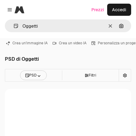
Magnific
Prezzi
Accedi
Close menu
Cancella
Cerca 
Crea un'immagine IA
Crea un video IA
Personalizza un proge
PSD di Oggetti
PSD
Filtri