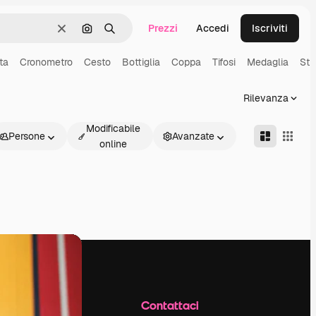
Prezzi
Accedi
Iscriviti
Cancella
Cerca per immagine
Ricerca
ta
Cronometro
Cesto
Bottiglia
Coppa
Tifosi
Medaglia
Str
Rilevanza
Modificabile
Persone
Avanzate
online
Azienda
Contattaci