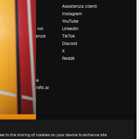
Prezzi
Assistenza clienti
Chi siamo
Instagram
Recensioni
YouTube
Lavora con noi
LinkedIn
Cerca tendenze
TikTok
Blog
Discord
Eventi
X
Slidesgo
Reddit
e
Vendi i tuoi
contenuti
Sala stampa
Cerchi magnific.ai
ree to the storing of cookies on your device to enhance site