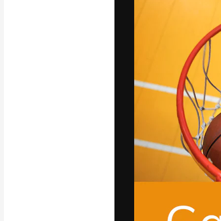
La piattaforma c
migliori lavori. 
creativi, impres
Italiano
Copyright © 2010