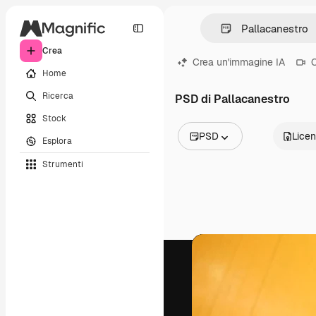
Crea
Crea un'immagine IA
C
Home
Ricerca
PSD di Pallacanestro
Stock
PSD
Lice
Esplora
Tutte le immagini
Strumenti
Vettori
Illustrazioni
Foto
PSD
Modelli
Mockup
Video
Clip video
Motion graphic
Modelli di video
Icone
Modelli 3D
Font