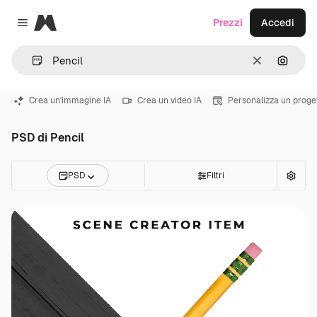
Magnific
Prezzi
Accedi
Close menu
Cancella
Cerca 
Crea un'immagine IA
Crea un video IA
Personalizza un proge
PSD di Pencil
PSD
Filtri