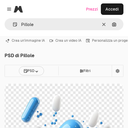
Magnific
Prezzi
Accedi
Close menu
Cancella
Cerca 
Crea un'immagine IA
Crea un video IA
Personalizza un proge
PSD di Pillole
PSD
Filtri