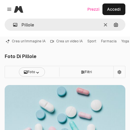
Magnific
Prezzi
Accedi
Close menu
Cancella
Cerca 
Crea un'immagine IA
Crea un video IA
Sport
Farmacia
Yoga
Foto Di Pillole
Foto
Filtri