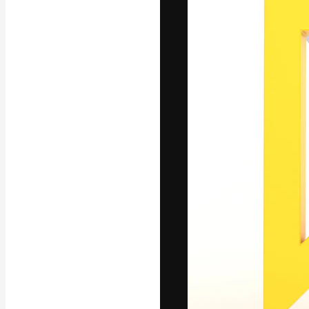
La piattaforma c
migliori lavori. 
creativi, impres
Italiano
Copyright © 2010