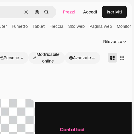
Prezzi
Accedi
Iscriviti
Cancella
Cerca per immagine
Ricerca
ter
Fumetto
Tablet
Freccia
Sito web
Pagina web
Monitor
Rilevanza
Modificabile
Persone
Avanzate
online
Azienda
Contattaci