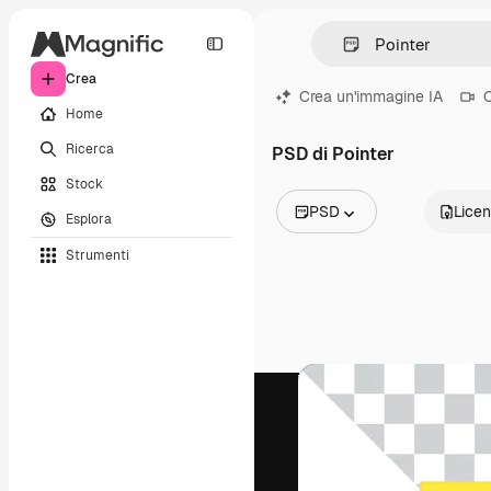
Crea
Crea un'immagine IA
C
Home
Ricerca
PSD di Pointer
Stock
PSD
Lice
Esplora
Tutte le immagini
Strumenti
Vettori
Illustrazioni
Foto
PSD
Modelli
Mockup
Video
Clip video
Motion graphic
Modelli di video
Icone
Modelli 3D
Font