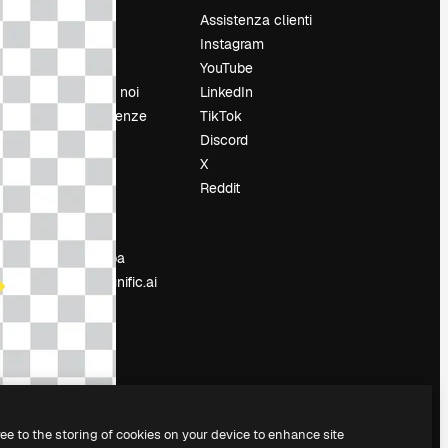
Prezzi
Assistenza clienti
Chi siamo
Instagram
Recensioni
YouTube
Lavora con noi
LinkedIn
Cerca tendenze
TikTok
Blog
Discord
Eventi
X
Slidesgo
Reddit
e
Vendi i tuoi
contenuti
Sala stampa
Cerchi magnific.ai
ree to the storing of cookies on your device to enhance site