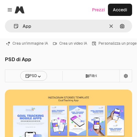
Magnific
Prezzi
Accedi
Close menu
Cancella
Cerca 
Crea un'immagine IA
Crea un video IA
Personalizza un proge
PSD di App
PSD
Filtri