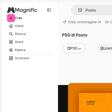
Crea
Crea un'immagine IA
C
Home
Ricerca
PSD di Posto
Stock
PSD
Lice
Esplora
Tutte le immagini
Strumenti
Vettori
Illustrazioni
Foto
PSD
Modelli
Mockup
Video
Clip video
Motion graphic
Modelli di video
Icone
Modelli 3D
Font