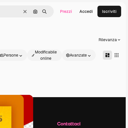
Prezzi
Accedi
Iscriviti
Cancella
Cerca per immagine
Ricerca
Rilevanza
Modificabile
Persone
Avanzate
online
Azienda
Contattaci