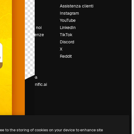
Prezzi
Assistenza clienti
Chi siamo
Instagram
Recensioni
YouTube
Lavora con noi
LinkedIn
Cerca tendenze
TikTok
Blog
Discord
Eventi
X
Slidesgo
Reddit
e
Vendi i tuoi
contenuti
Sala stampa
Cerchi magnific.ai
ree to the storing of cookies on your device to enhance site