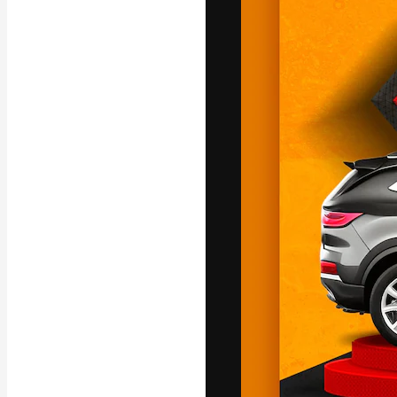
La piattaforma c
migliori lavori. 
creativi, impres
Italiano
Copyright © 2010