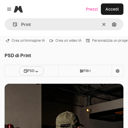
Magnific
Prezzi
Accedi
Close menu
Cancella
Cerca 
Crea un'immagine IA
Crea un video IA
Personalizza un proge
PSD di Print
PSD
Filtri