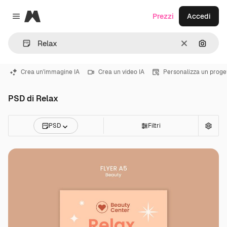
Magnific
Prezzi
Accedi
Close menu
Cancella
Cerca 
Crea un'immagine IA
Crea un video IA
Personalizza un proge
PSD di Relax
PSD
Filtri