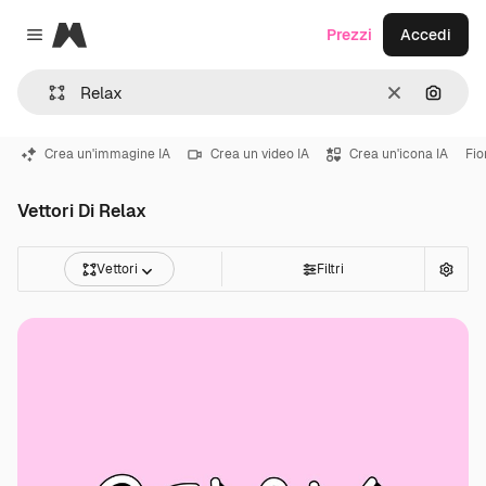
Magnific
Prezzi
Accedi
Close menu
Cancella
Cerca 
Crea un'immagine IA
Crea un video IA
Crea un'icona IA
Fio
Vettori Di Relax
Vettori
Filtri