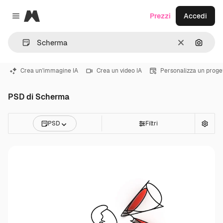
Magnific
Prezzi
Accedi
Close menu
Cancella
Cerca 
Crea un'immagine IA
Crea un video IA
Personalizza un proge
PSD di Scherma
PSD
Filtri