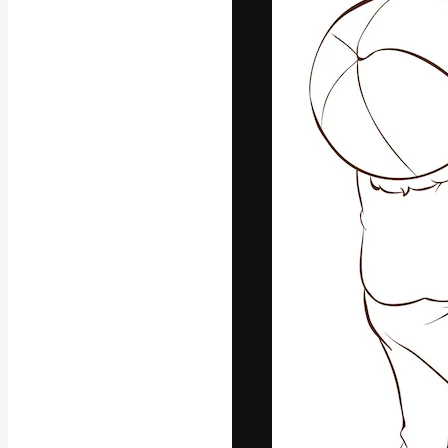
La piattaforma c
migliori lavori. 
creativi, impres
Italiano
Copyright © 2010