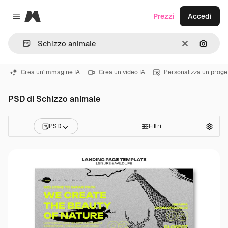
Magnific
Prezzi
Accedi
Close menu
Cancella
Cerca 
Crea un'immagine IA
Crea un video IA
Personalizza un proge
PSD di Schizzo animale
PSD
Filtri