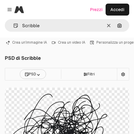
Magnific
Prezzi
Accedi
Close menu
Cancella
Cerca 
Crea un'immagine IA
Crea un video IA
Personalizza un proge
PSD di Scribble
PSD
Filtri