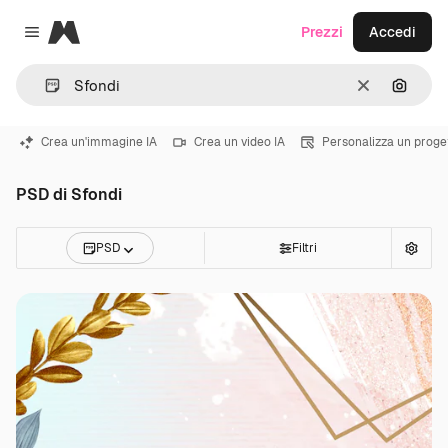
Magnific
Prezzi
Accedi
Close menu
Cancella
Cerca 
Crea un'immagine IA
Crea un video IA
Personalizza un proge
PSD di Sfondi
PSD
Filtri