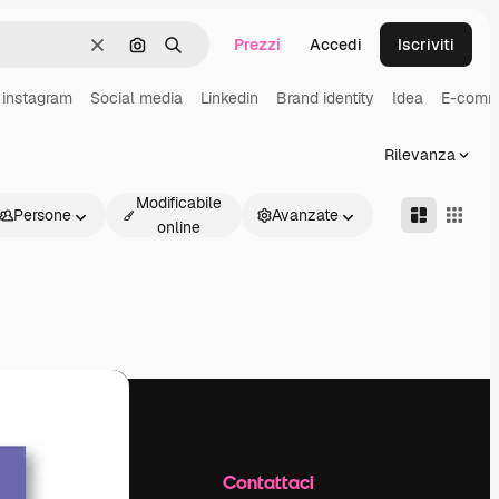
Prezzi
Accedi
Iscriviti
Cancella
Cerca per immagine
Ricerca
 instagram
Social media
Linkedin
Brand identity
Idea
E-comm
Rilevanza
Modificabile
Persone
Avanzate
online
Azienda
Contattaci