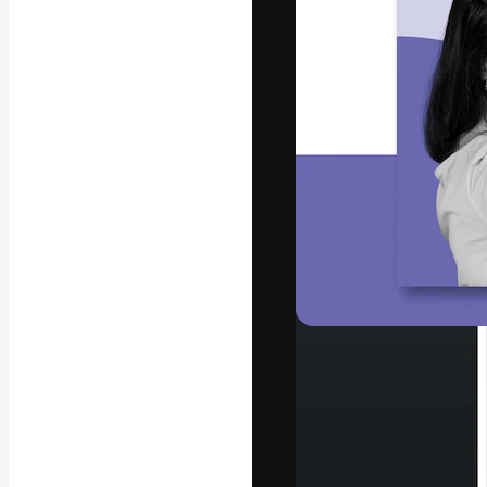
La piattaforma c
migliori lavori. 
creativi, impres
Italiano
Copyright © 2010