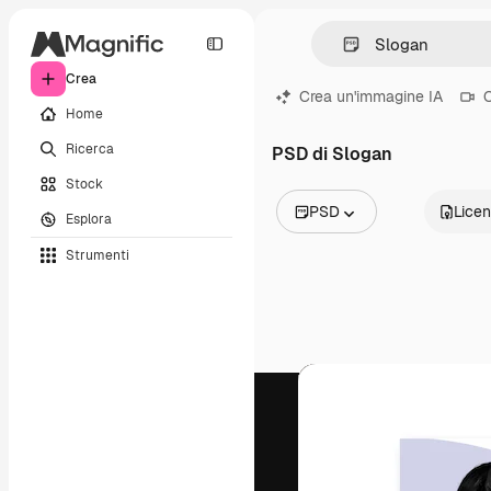
Crea
Crea un'immagine IA
C
Home
Ricerca
PSD di Slogan
Stock
PSD
Lice
Esplora
Tutte le immagini
Strumenti
Vettori
Illustrazioni
Foto
PSD
Modelli
Mockup
Video
Clip video
Motion graphic
Modelli di video
Icone
Modelli 3D
Font