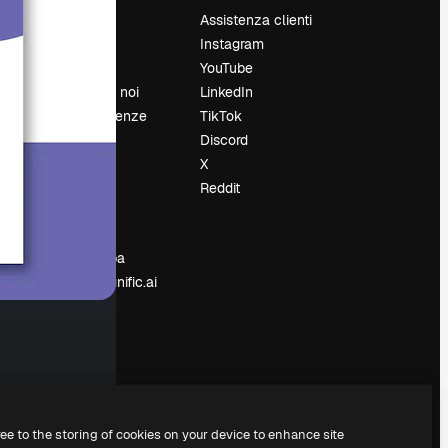
Prezzi
Assistenza clienti
Chi siamo
Instagram
Recensioni
YouTube
Lavora con noi
LinkedIn
Cerca tendenze
TikTok
Blog
Discord
Eventi
X
Slidesgo
Reddit
e
Vendi i tuoi
contenuti
Sala stampa
Cerchi magnific.ai
ree to the storing of cookies on your device to enhance site