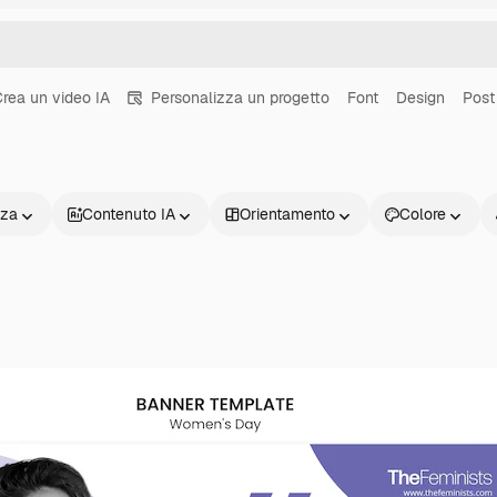
rea un video IA
Personalizza un progetto
Font
Design
Post
nza
Contenuto IA
Orientamento
Colore
Prodotti
Inizia