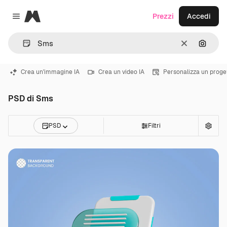
Magnific
Prezzi
Accedi
Close menu
Cancella
Cerca 
Crea un'immagine IA
Crea un video IA
Personalizza un proge
PSD di Sms
PSD
Filtri