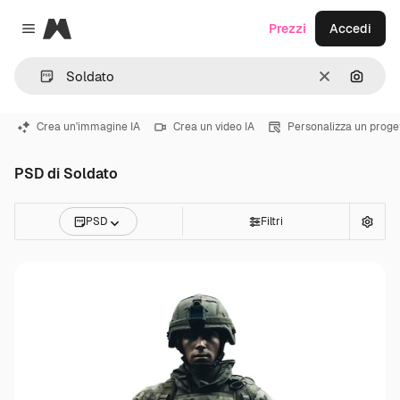
Magnific
Prezzi
Accedi
Close menu
Cancella
Cerca 
Crea un'immagine IA
Crea un video IA
Personalizza un proge
PSD di Soldato
PSD
Filtri