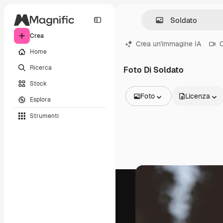
Crea
Crea un'immagine IA
C
Home
Ricerca
Foto Di Soldato
Stock
Foto
Licenza
Esplora
Tutte le immagini
Strumenti
Vettori
Illustrazioni
Foto
PSD
Modelli
Mockup
Video
Clip video
Motion graphic
Modelli di video
Icone
Modelli 3D
Font