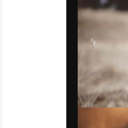
La piattaforma c
migliori lavori. 
creativi, impres
Italiano
Copyright © 2010