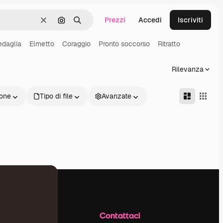
Prezzi
Accedi
Iscriviti
Cancella
Cerca per immagine
Ricerca
daglia
Elmetto
Coraggio
Pronto soccorso
Ritratto
Rilevanza
one
Tipo di file
Avanzate
Azienda
Contattaci