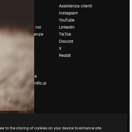
Prezzi
Assistenza clienti
Chi siamo
Instagram
Recensioni
YouTube
Lavora con noi
LinkedIn
Cerca tendenze
TikTok
Blog
Discord
Eventi
X
Slidesgo
Reddit
e
Vendi i tuoi
contenuti
Sala stampa
Cerchi magnific.ai
ree to the storing of cookies on your device to enhance site