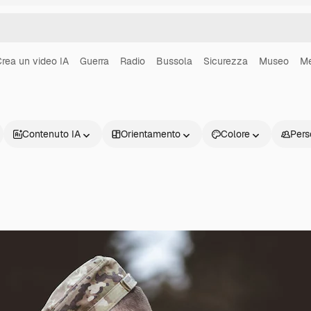
rea un video IA
Guerra
Radio
Bussola
Sicurezza
Museo
Me
Contenuto IA
Orientamento
Colore
Pers
Prodotti
Inizia