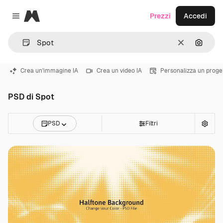
Magnific
Prezzi
Accedi
Close menu
Cancella
Cerca 
Crea un'immagine IA
Crea un video IA
Personalizza un proge
PSD di Spot
PSD
Filtri