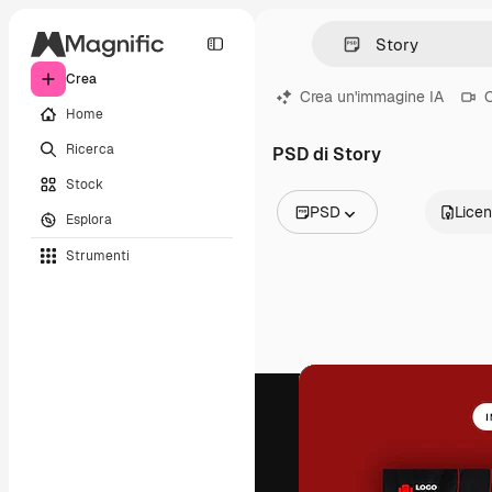
Crea
Crea un'immagine IA
C
Home
Ricerca
PSD di Story
Stock
PSD
Lice
Esplora
Tutte le immagini
Strumenti
Vettori
Illustrazioni
Foto
PSD
Modelli
Mockup
Video
Clip video
Motion graphic
Modelli di video
Icone
Modelli 3D
Font