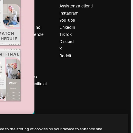
Prezzi
Assistenza clienti
Chi siamo
Instagram
Recensioni
YouTube
Lavora con noi
LinkedIn
Cerca tendenze
TikTok
Blog
Discord
Eventi
X
Slidesgo
Reddit
e
Vendi i tuoi
contenuti
Sala stampa
Cerchi magnific.ai
ree to the storing of cookies on your device to enhance site