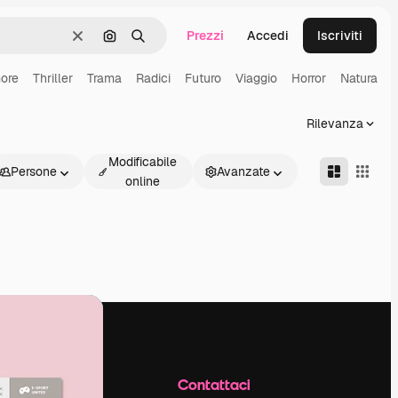
Prezzi
Accedi
Iscriviti
Cancella
Cerca per immagine
Ricerca
ore
Thriller
Trama
Radici
Futuro
Viaggio
Horror
Natura
Rilevanza
Modificabile
Persone
Avanzate
online
Azienda
Contattaci