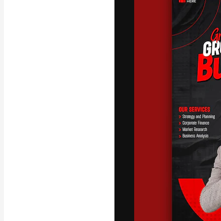
La piattaforma c
migliori lavori. 
creativi, impres
Italiano
Copyright © 2010