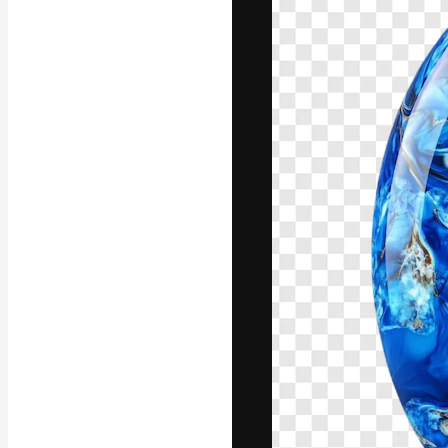
La piattaforma c
migliori lavori. 
creativi, impres
Italiano
Copyright © 2010