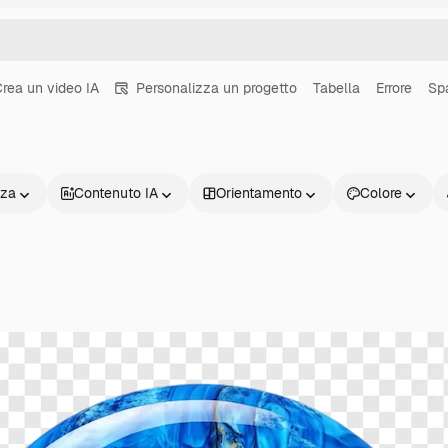
rea un video IA
Personalizza un progetto
Tabella
Errore
Sp
nza
Contenuto IA
Orientamento
Colore
Prodotti
Inizia