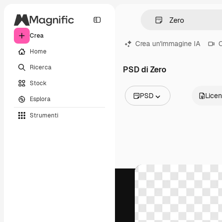
Crea
Crea un'immagine IA
C
Home
Ricerca
PSD di Zero
Stock
PSD
Lice
Esplora
Tutte le immagini
Strumenti
Vettori
Illustrazioni
Foto
PSD
Modelli
Mockup
Video
Clip video
Motion graphic
Modelli di video
Icone
Modelli 3D
Font