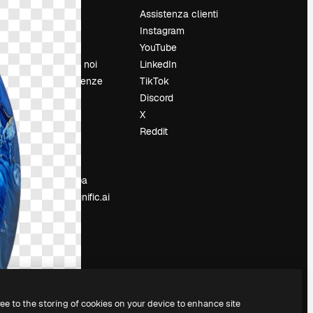
Prezzi
Assistenza clienti
Chi siamo
Instagram
Recensioni
YouTube
Lavora con noi
LinkedIn
Cerca tendenze
TikTok
Blog
Discord
Eventi
X
Slidesgo
Reddit
e
Vendi i tuoi
contenuti
Sala stampa
Cerchi magnific.ai
ree to the storing of cookies on your device to enhance site