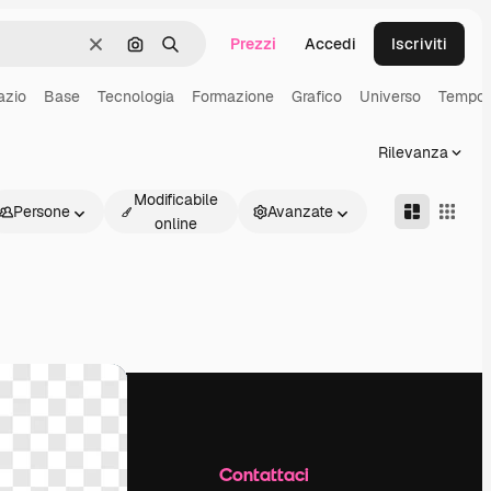
Prezzi
Accedi
Iscriviti
Cancella
Cerca per immagine
Ricerca
azio
Base
Tecnologia
Formazione
Grafico
Universo
Tempo
Rilevanza
Modificabile
Persone
Avanzate
online
Azienda
Contattaci