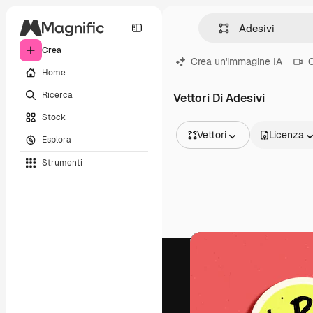
Crea
Crea un'immagine IA
C
Home
Ricerca
Vettori Di Adesivi
Stock
Vettori
Licenza
Esplora
Tutte le immagini
Strumenti
Vettori
Illustrazioni
Foto
PSD
Modelli
Mockup
Video
Clip video
Motion graphic
Modelli di video
Icone
Modelli 3D
Font