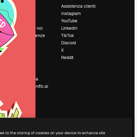
Prezzi
Assistenza clienti
Chi siamo
Instagram
Recensioni
YouTube
Lavora con noi
LinkedIn
Cerca tendenze
TikTok
Blog
Discord
Eventi
X
Slidesgo
Reddit
e
Vendi i tuoi
contenuti
Sala stampa
Cerchi magnific.ai
ree to the storing of cookies on your device to enhance site