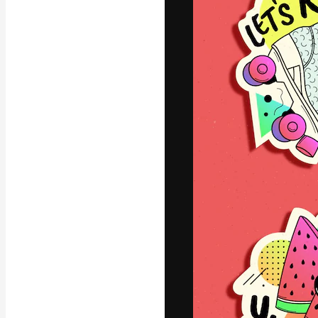
La piattaforma c
migliori lavori. 
creativi, impres
Italiano
Copyright © 2010