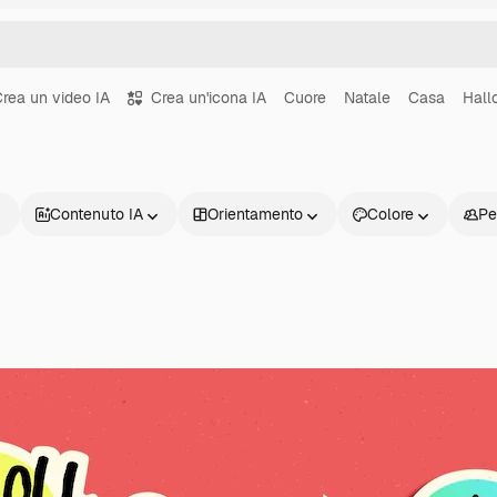
rea un video IA
Crea un'icona IA
Cuore
Natale
Casa
Hall
Contenuto IA
Orientamento
Colore
Pe
Prodotti
Inizia