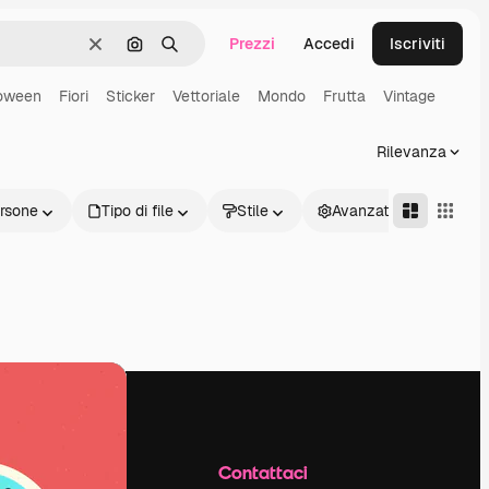
Prezzi
Accedi
Iscriviti
Cancella
Cerca per immagine
Ricerca
oween
Fiori
Sticker
Vettoriale
Mondo
Frutta
Vintage
Rilevanza
rsone
Tipo di file
Stile
Avanzate
Azienda
Contattaci