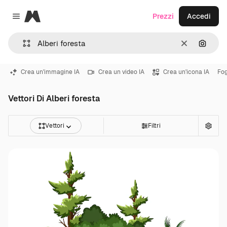
Magnific
Prezzi
Accedi
Close menu
Cancella
Cerca 
Crea un'immagine IA
Crea un video IA
Crea un'icona IA
Fog
Vettori Di Alberi foresta
Vettori
Filtri