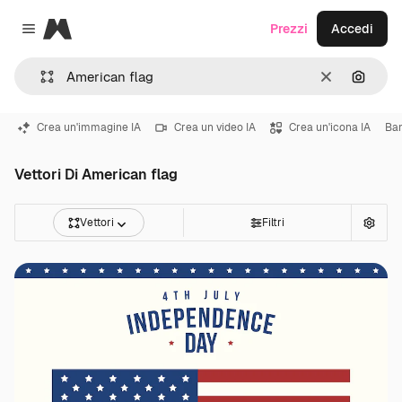
Magnific
Prezzi
Accedi
Close menu
Cancella
Cerca 
Crea un'immagine IA
Crea un video IA
Crea un'icona IA
Ba
Vettori Di American flag
Vettori
Filtri