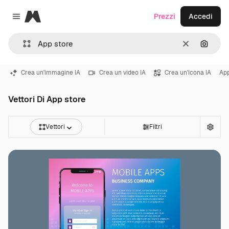
Magnific
Prezzi
Accedi
Close menu
Cancella
Cerca 
Crea un'immagine IA
Crea un video IA
Crea un'icona IA
Ap
Vettori Di App store
Vettori
Filtri