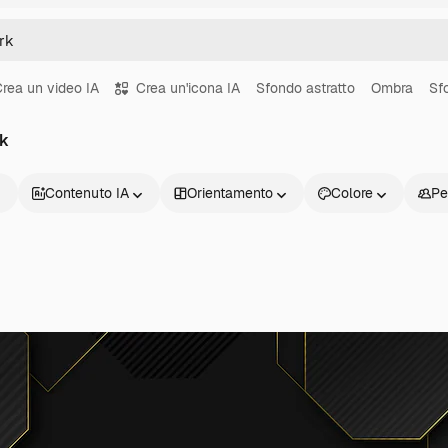
rea un video IA
Crea un'icona IA
Sfondo astratto
Ombra
Sf
rk
Contenuto IA
Orientamento
Colore
Pe
Prodotti
Inizia