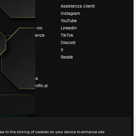
Prezzi
Assistenza clienti
Chi siamo
Instagram
Recensioni
YouTube
Lavora con noi
LinkedIn
Cerca tendenze
TikTok
Blog
Discord
Eventi
X
Slidesgo
Reddit
e
Vendi i tuoi
contenuti
Sala stampa
Cerchi magnific.ai
ree to the storing of cookies on your device to enhance site