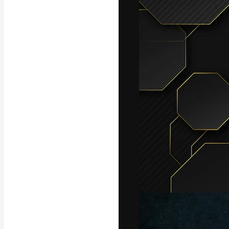
La piattaforma c
migliori lavori. 
creativi, impres
Italiano
Copyright © 2010