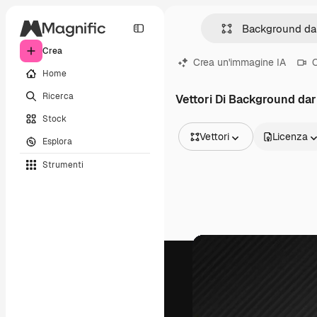
Crea
Crea un'immagine IA
C
Home
Ricerca
Vettori Di Background da
Stock
Vettori
Licenza
Esplora
Tutte le immagini
Strumenti
Vettori
Illustrazioni
Foto
PSD
Modelli
Mockup
Video
Clip video
Motion graphic
Modelli di video
Icone
Modelli 3D
Font