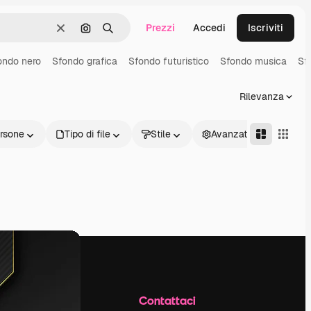
Prezzi
Accedi
Iscriviti
Cancella
Cerca per immagine
Ricerca
ondo nero
Sfondo grafica
Sfondo futuristico
Sfondo musica
Sf
Rilevanza
rsone
Tipo di file
Stile
Avanzate
Azienda
Contattaci