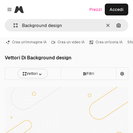
Magnific
Prezzi
Accedi
Close menu
Cancella
Cerca 
Crea un'immagine IA
Crea un video IA
Crea un'icona IA
Sfo
Vettori Di Background design
Vettori
Filtri