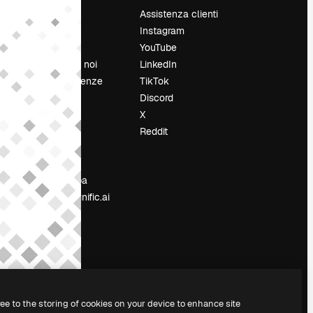
Prezzi
Assistenza clienti
Chi siamo
Instagram
Recensioni
YouTube
Lavora con noi
LinkedIn
Cerca tendenze
TikTok
Blog
Discord
Eventi
X
Slidesgo
Reddit
e
Vendi i tuoi
contenuti
Sala stampa
Cerchi magnific.ai
ree to the storing of cookies on your device to enhance site