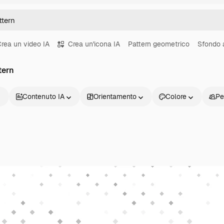
rea un video IA
Crea un'icona IA
Pattern geometrico
Sfondo a
tern
Contenuto IA
Orientamento
Colore
Pe
Prodotti
Inizia