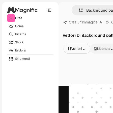
Crea
Crea un'immagine IA
C
Home
Ricerca
Vettori Di Background pat
Stock
Vettori
Licenza
Esplora
Tutte le immagini
Strumenti
Vettori
Illustrazioni
Foto
PSD
Modelli
Mockup
Video
Clip video
Motion graphic
Modelli di video
Icone
Modelli 3D
Font