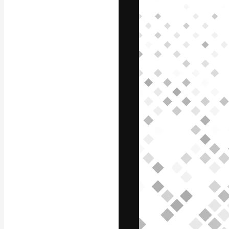
La piattaforma c
migliori lavori. 
creativi, impres
Italiano
Copyright © 2010