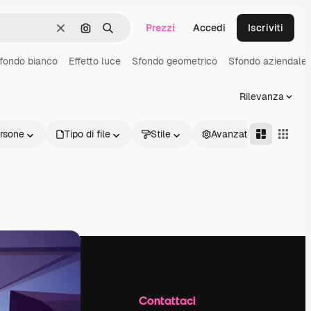
Prezzi
Accedi
Iscriviti
Cancella
Cerca per immagine
Ricerca
fondo bianco
Effetto luce
Sfondo geometrico
Sfondo aziendale
Rilevanza
rsone
Tipo di file
Stile
Avanzate
Azienda
Contattaci