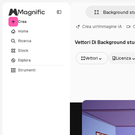
Crea
Crea un'immagine IA
C
Home
Ricerca
Vettori Di Background stu
Stock
Vettori
Licenza
Esplora
Tutte le immagini
Strumenti
Vettori
Illustrazioni
Foto
PSD
Modelli
Mockup
Video
Clip video
Motion graphic
Modelli di video
Icone
Modelli 3D
Font