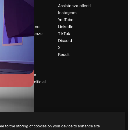
Prezzi
Assistenza clienti
Chi siamo
Instagram
Recensioni
YouTube
Lavora con noi
LinkedIn
Cerca tendenze
TikTok
Blog
Discord
Eventi
X
Slidesgo
Reddit
e
Vendi i tuoi
contenuti
Sala stampa
Cerchi magnific.ai
ree to the storing of cookies on your device to enhance site