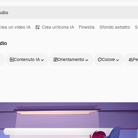
rea un video IA
Crea un'icona IA
Finestra
Sfondo astratto
S
dio
Contenuto IA
Orientamento
Colore
Pe
Prodotti
Inizia