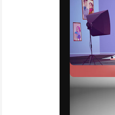
La piattaforma c
migliori lavori. 
creativi, impres
Italiano
Copyright © 2010