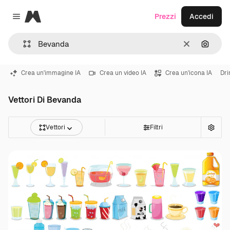
Magnific
Prezzi
Accedi
Close menu
Cancella
Cerca 
Crea un'immagine IA
Crea un video IA
Crea un'icona IA
Dri
Vettori Di Bevanda
Vettori
Filtri