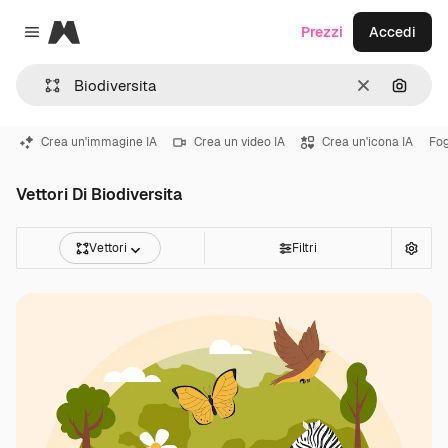
Magnific
Prezzi
Accedi
Close menu
Cancella
Cerca 
Crea un'immagine IA
Crea un video IA
Crea un'icona IA
Fog
Vettori Di Biodiversita
Vettori
Filtri