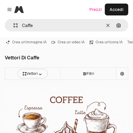
Magnific
Prezzi
Accedi
Close menu
Cancella
Cerca 
Crea un'immagine IA
Crea un video IA
Crea un'icona IA
Tex
Vettori Di Caffe
Vettori
Filtri