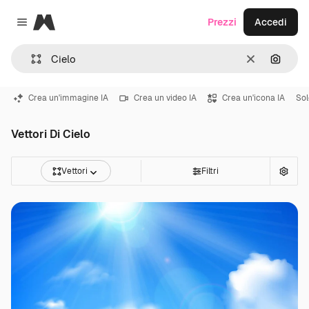
Magnific
Prezzi
Accedi
Close menu
Cancella
Cerca 
Crea un'immagine IA
Crea un video IA
Crea un'icona IA
Sol
Vettori Di Cielo
Vettori
Filtri