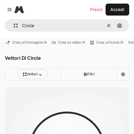
Magnific
Prezzi
Accedi
Close menu
Cancella
Cerca 
Crea un'immagine IA
Crea un video IA
Crea un'icona IA
Sol
Vettori Di Circle
Vettori
Filtri