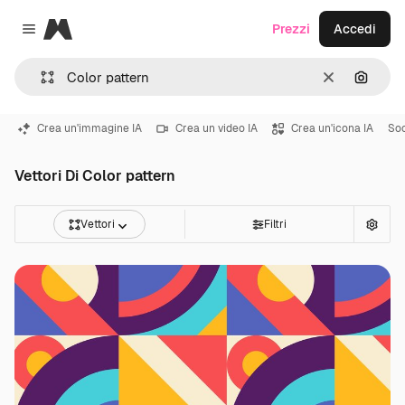
Magnific
Prezzi
Accedi
Close menu
Cancella
Cerca 
Crea un'immagine IA
Crea un video IA
Crea un'icona IA
Soc
Vettori Di Color pattern
Vettori
Filtri