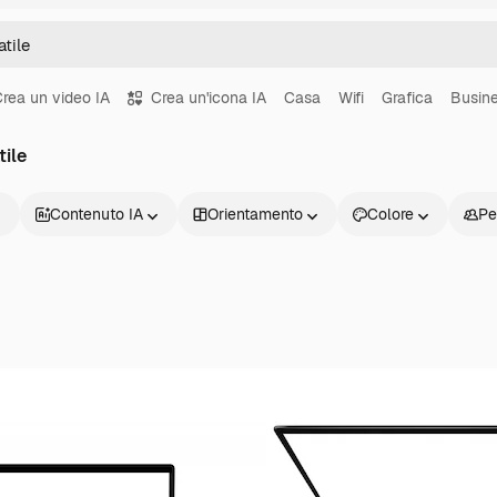
rea un video IA
Crea un'icona IA
Casa
Wifi
Grafica
Busin
tile
Contenuto IA
Orientamento
Colore
Pe
Prodotti
Inizia