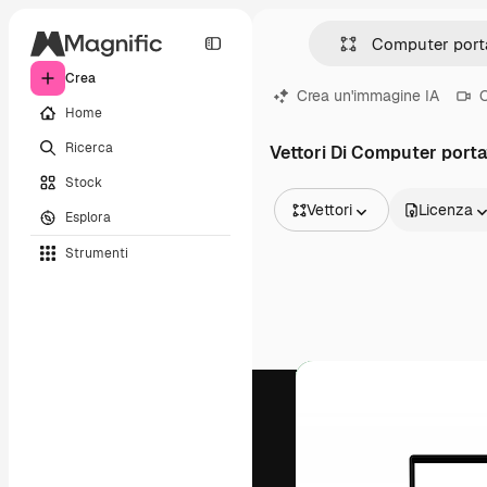
Crea
Crea un'immagine IA
C
Home
Ricerca
Vettori Di Computer porta
Stock
Vettori
Licenza
Esplora
Tutte le immagini
Strumenti
Vettori
Illustrazioni
Foto
PSD
Modelli
Mockup
Video
Clip video
Motion graphic
Modelli di video
Icone
Modelli 3D
Font