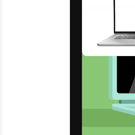
La piattaforma c
migliori lavori. 
creativi, impres
Italiano
Copyright © 2010