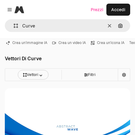
Magnific
Prezzi
Accedi
Close menu
Cancella
Cerca 
Crea un'immagine IA
Crea un video IA
Crea un'icona IA
Tex
Vettori Di Curve
Vettori
Filtri